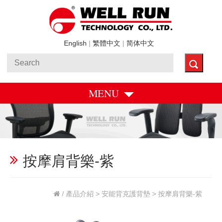
English
|
繁體中文
|
简体中文
MENU
按摩肩背樂-紫
/
產品介紹
>
安能背克護背墊
> 按摩肩背樂-紫