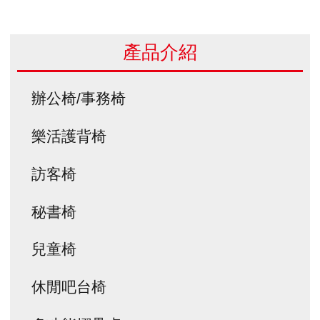
產品介紹
辦公椅/事務椅
樂活護背椅
訪客椅
秘書椅
兒童椅
休閒吧台椅