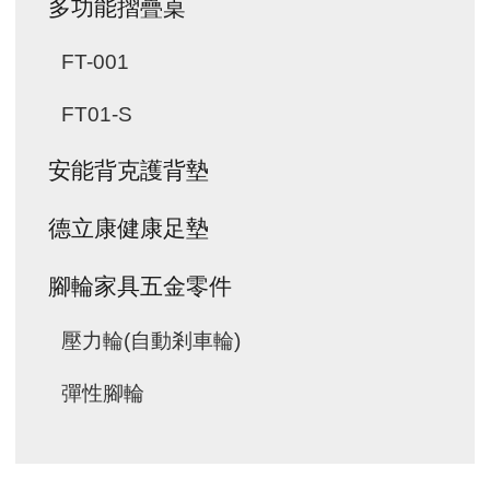
多功能摺疊桌
FT-001
FT01-S
安能背克護背墊
德立康健康足墊
腳輪家具五金零件
壓力輪(自動剎車輪)
彈性腳輪