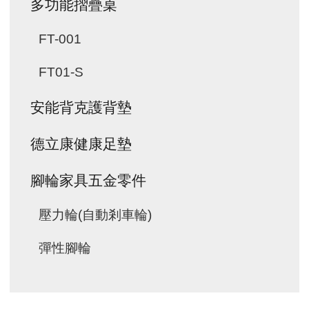
多功能摺疊桌
FT-001
FT01-S
安能背克護背墊
德立康健康足墊
腳輪家具五金零件
壓力輪(自動剎車輪)
彈性腳輪