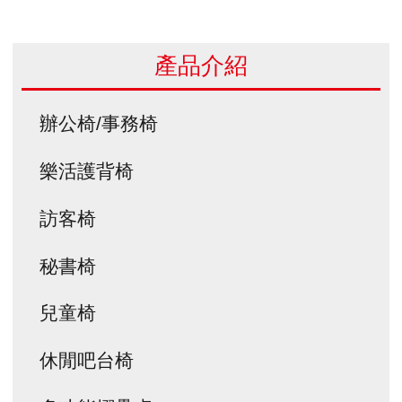
產品介紹
辦公椅/事務椅
樂活護背椅
訪客椅
秘書椅
兒童椅
休閒吧台椅