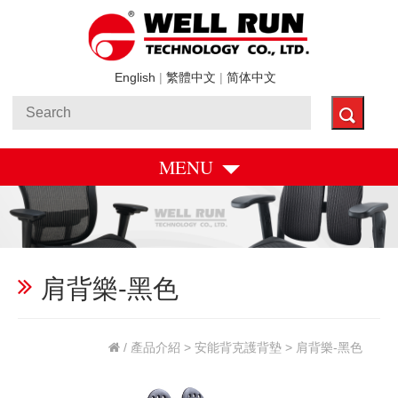
English
|
繁體中文
|
简体中文
MENU
肩背樂-黑色
/
產品介紹
>
安能背克護背墊
> 肩背樂-黑色