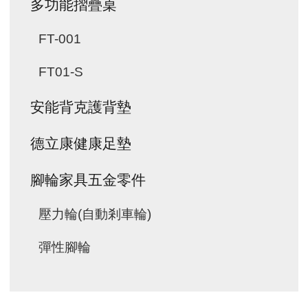
多功能摺疊桌
FT-001
FT01-S
安能背克護背墊
德立康健康足墊
腳輪家具五金零件
壓力輪(自動剎車輪)
彈性腳輪