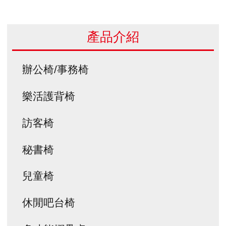
產品介紹
辦公椅/事務椅
樂活護背椅
訪客椅
秘書椅
兒童椅
休閒吧台椅