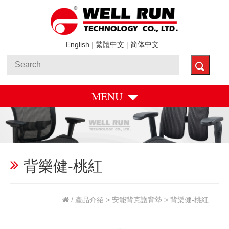
English
|
繁體中文
|
简体中文
MENU
背樂健-桃紅
/
產品介紹
>
安能背克護背墊
> 背樂健-桃紅