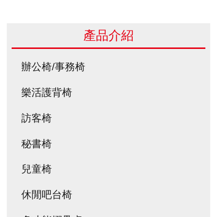
產品介紹
辦公椅/事務椅
樂活護背椅
訪客椅
秘書椅
兒童椅
休閒吧台椅