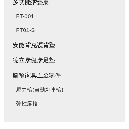
多功能摺疊桌
FT-001
FT01-S
安能背克護背墊
德立康健康足墊
腳輪家具五金零件
壓力輪(自動剎車輪)
彈性腳輪