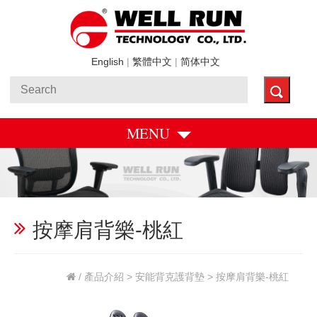
English
|
繁體中文
|
简体中文
MENU
按摩肩背樂-桃紅
/
產品介紹
>
安能背克護背墊
> 按摩肩背樂-桃紅