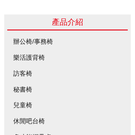
產品介紹
辦公椅/事務椅
樂活護背椅
訪客椅
秘書椅
兒童椅
休閒吧台椅