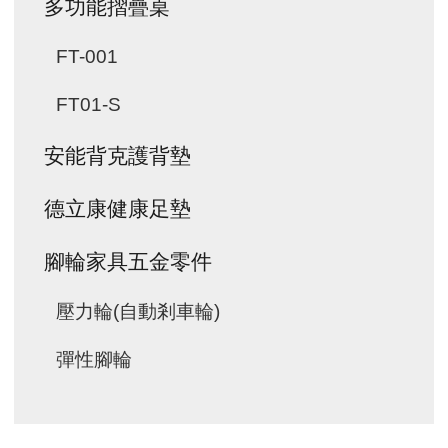
多功能摺疊桌
FT-001
FT01-S
安能背克護背墊
德立康健康足墊
腳輪家具五金零件
壓力輪(自動剎車輪)
彈性腳輪