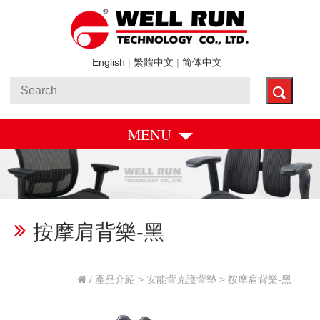
English
|
繁體中文
|
简体中文
MENU
按摩肩背樂-黑
/
產品介紹
>
安能背克護背墊
> 按摩肩背樂-黑